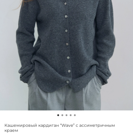
Кашемировый кардиган “Wave” с ассиметричным
краем