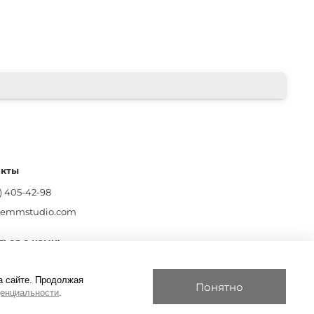
акты
) 405-42-98
lemmstudio.com
ться с нами:
а сайте. Продолжая
Понятно
енциальности
.