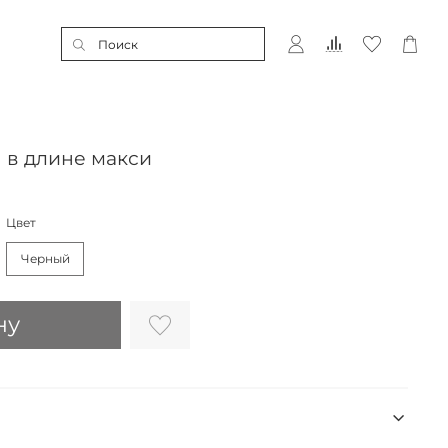
 в длине макси
Цвет
Черный
ну