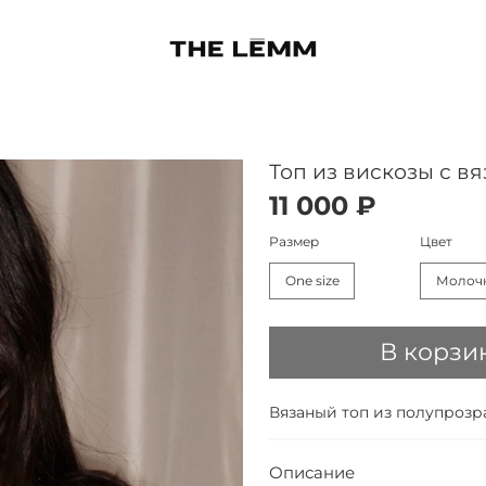
Топ из вискозы с в
11 000 ₽
Размер
Цвет
One size
Молоч
В корзи
Вязаный топ из полупроз
Описание