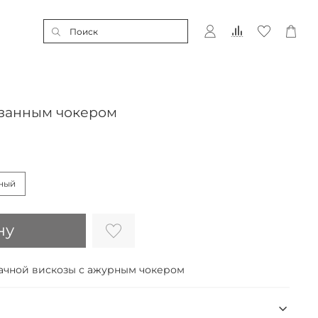
язанным чокером
ный
ну
рачной вискозы с ажурным чокером